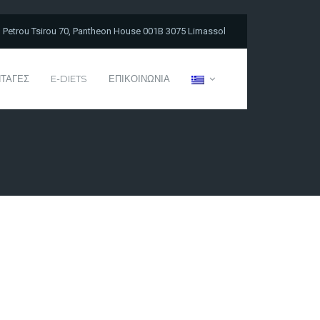
Petrou Tsirou 70, Pantheon House 001B 3075 Limassol
ΤΑΓΕΣ
E-DIETS
ΕΠΙΚΟΙΝΩΝΙΑ