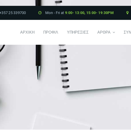
+357 25 339700
Mon - Fri at
9:00- 13:00, 15:00- 19:30PM
ΑΡΧΙΚΗ
ΠΡΟΦΙΛ
ΥΠΗΡΕΣΙΕΣ
ΑΡΘΡΑ
ΣΥΝ