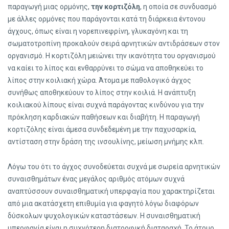
παραγωγή μιας ορμόνης,
την κορτιζόλη
, η οποία σε συνδυασμό
με άλλες ορμόνες που παράγονται κατά τη διάρκεια έντονου
άγχους, όπως είναι η νορεπινεφρίνη, γλυκαγόνη και τη
σωματοτροπίνη προκαλούν σειρά αρνητικών αντιδράσεων στον
οργανισμό. Η κορτιζόλη μειώνει την ικανότητα του οργανισμού
να καίει το λίπος και ενθαρρύνει το σώμα να αποθηκεύει το
λίπος στην κοιλιακή χώρα. Άτομα με παθολογικό άγχος
συνήθως αποθηκεύουν το λίπος στην κοιλιά. Η ανάπτυξη
κοιλιακού λίπους είναι συχνά παράγοντας κινδύνου για την
πρόκληση καρδιακών παθήσεων και διαβήτη. Η παραγωγή
κορτιζόλης είναι άμεσα συνδεδεμένη με την παχυσαρκία,
αντίσταση στην δράση της ινσουλίνης, μείωση μνήμης κλπ.
Λόγω του ότι το άγχος συνοδεύεται συχνά με σωρεία αρνητικών
συναισθημάτων ένας μεγάλος αριθμός ατόμων συχνά
αναπτύσσουν συναισθηματική υπερφαγία που χαρακτηρίζεται
από μια ακατάσχετη επιθυμία για φαγητό λόγω διαφόρων
δύσκολων ψυχολογικών καταστάσεων. Η συναισθηματική
υπερφαγία είναι η συχνότερη διατροφική διαταραχή. Το άτομο