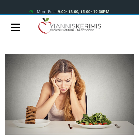
Mon - Fri at
9:00- 13:00, 15:00- 19:30PM
Petrou Tsirou 70, Pantheon House 001B 3075 Limassol
+357 25 339700