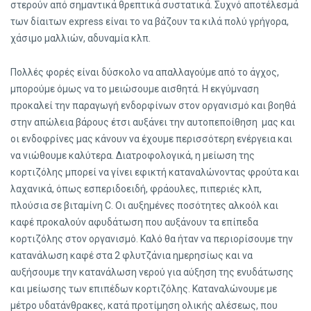
στερούν από σημαντικά θρεπτικά συστατικά. Συχνό αποτέλεσμά
των δίαιτων express είναι το να βάζουν τα κιλά πολύ γρήγορα,
χάσιμο μαλλιών, αδυναμία κλπ.
Πολλές φορές είναι δύσκολο να απαλλαγούμε από το άγχος,
μπορούμε όμως να το μειώσουμε αισθητά. Η εκγύμναση
προκαλεί την παραγωγή ενδορφίνων στον οργανισμό και βοηθά
στην απώλεια βάρους έτσι αυξάνει την αυτοπεποίθηση μας και
οι ενδοφρίνες μας κάνουν να έχουμε περισσότερη ενέργεια και
να νιώθουμε καλύτερα. Διατροφολογικά, η μείωση της
κορτιζόλης μπορεί να γίνει εφικτή καταναλώνοντας φρούτα και
λαχανικά, όπως εσπεριδοειδή, φράουλες, πιπεριές κλπ,
πλούσια σε βιταμίνη C. Οι αυξημένες ποσότητες αλκοόλ και
καφέ προκαλούν αφυδάτωση που αυξάνουν τα επίπεδα
κορτιζόλης στον οργανισμό. Καλό θα ήταν να περιορίσουμε την
κατανάλωση καφέ στα 2 φλυτζάνια ημερησίως και να
αυξήσουμε την κατανάλωση νερού για αύξηση της ενυδάτωσης
και μείωσης των επιπέδων κορτιζόλης. Καταναλώνουμε με
μέτρο υδατάνθρακες, κατά προτίμηση ολικής αλέσεως, που