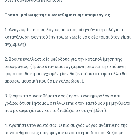
στενή συνεργασία με κάποιον.
Τρόποι μείωσης της συναισθηματικής υπερφαγίας:
1. Αναγνωρίστε τους λόγους που σας οδηγούν στην αλόγιστη
κατανάλωση φαγητού (πχ τρώω χωρίς να σκέφτομαι όταν είμαι
αγχωμένη).
2. Βρείτε εναλλακτικές μεθόδους για την καταπολέμηση της
υπερφαγίας. (Τρώω όταν είμαι αγχωμένη οπόταν την επόμενη
φορά που θα είμαι αγχωμένη δεν θα ξεσπάσω στο φαΐ αλλά θα
ακούσω μουσική που θα με χαλαρώσει ).
3. Γράψτε τα συναισθήματα σας ( κρατώ ένα ημερολόγιο και
γράφω ότι σκέφτομαι, στέλνω sms στον εαυτό μου με μηνύματα
που με εμψυχώνουν και τα διαβάζω σε συχνή βάση).
4. Αγαπήστε τον εαυτό σας. Ο πιο συχνός λόγος ανάπτυξης της
συναισθηματικής υπερφαγίας είναι τα εμπόδια που βάζουμε