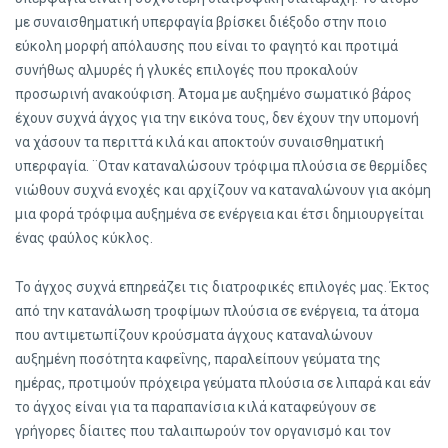
με συναισθηματική υπερφαγία βρίσκει διέξοδο στην ποιο
εύκολη μορφή απόλαυσης που είναι το φαγητό και προτιμά
συνήθως αλμυρές ή γλυκές επιλογές που προκαλούν
προσωρινή ανακούφιση. Άτομα με αυξημένο σωματικό βάρος
έχουν συχνά άγχος για την εικόνα τους, δεν έχουν την υπομονή
να χάσουν τα περιττά κιλά και αποκτούν συναισθηματική
υπερφαγία. ¨Οταν καταναλώσουν τρόφιμα πλούσια σε θερμίδες
νιώθουν συχνά ενοχές και αρχίζουν να καταναλώνουν για ακόμη
μια φορά τρόφιμα αυξημένα σε ενέργεια και έτσι δημιουργείται
ένας φαύλος κύκλος.
Το άγχος συχνά επηρεάζει τις διατροφικές επιλογές μας. Έκτος
από την κατανάλωση τροφίμων πλούσια σε ενέργεια, τα άτομα
που αντιμετωπίζουν κρούσματα άγχους καταναλώνουν
αυξημένη ποσότητα καφεΐνης, παραλείπουν γεύματα της
ημέρας, προτιμούν πρόχειρα γεύματα πλούσια σε λιπαρά και εάν
το άγχος είναι για τα παραπανίσια κιλά καταφεύγουν σε
γρήγορες δίαιτες που ταλαιπωρούν τον οργανισμό και τον