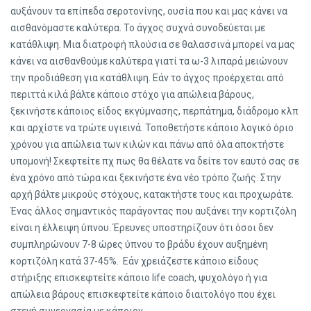
αυξάνουν τα επίπεδα σεροτονίνης, ουσία που και μας κάνει να
αισθανόμαστε καλύτερα. Το άγχος συχνά συνοδεύεται με
κατάθλιψη. Μια διατροφή πλούσια σε θαλασσινά μπορεί να μας
κάνει να αισθανθούμε καλύτερα γιατί τα ω-3 λιπαρά μειώνουν
την προδιάθεση για κατάθλιψη. Εάν το άγχος προέρχεται από
περιττά κιλά βάλτε κάποιο στόχο για απώλεια βάρους,
ξεκινήστε κάποιος είδος εκγύμνασης, περπάτημα, διάδρομο κλπ
και αρχίστε να τρώτε υγιεινά. Τοποθετήστε κάποιο λογικό όριο
χρόνου για απώλεια των κιλών και πάνω από όλα αποκτήστε
υπομονή! Σκεφτείτε πχ πως θα θέλατε να δείτε τον εαυτό σας σε
ένα χρόνο από τώρα και ξεκινήστε ένα νέο τρόπο ζωής. Στην
αρχή βάλτε μικρούς στόχους, κατακτήστε τους και προχωράτε.
Ένας άλλος σημαντικός παράγοντας που αυξάνει την κορτιζόλη
είναι η έλλειψη ύπνου. Έρευνες υποστηρίζουν ότι όσοι δεν
συμπληρώνουν 7-8 ώρες ύπνου το βράδυ έχουν αυξημένη
κορτιζόλη κατά 37-45%. Εάν χρειάζεστε κάποιο είδους
στήριξης επισκεφτείτε κάποιο life coach, ψυχολόγο ή για
απώλεια βάρους επισκεφτείτε κάποιο διαιτολόγο που έχει