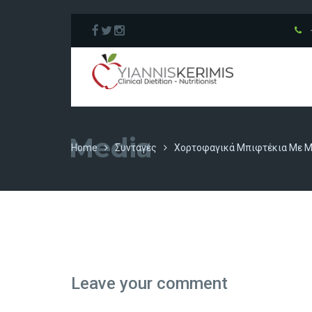
Media
Home
Συνταγές
Χορτοφαγικά Μπιφτέκια Με 
Leave your comment