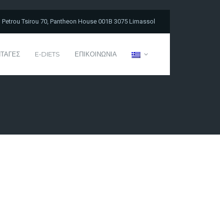
Petrou Tsirou 70, Pantheon House 001B 3075 Limassol
ΤΑΓΕΣ
E-DIETS
ΕΠΙΚΟΙΝΩΝΙΑ