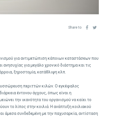
Share to
γανισμού για αντιμετώπιση κάποιων καταστάσεων που
ι ανησυχίας για μεγάλο χρονικό διάστημα και τις
ρροια, ξηροστομία, κατάθλιψη κλπ.
 συσσώρευση περιττών κιλών. Ο εγκέφαλος
διάρκεια έντονου άγχους, όπως είναι η
ιώνει την ικανότητα του οργανισμού να καίει το
ουν το λίπος στην κοιλιά. Η ανάπτυξη κοιλιακού
αι άμεσα συνδεδεμένη με την παχυσαρκία, αντίσταση