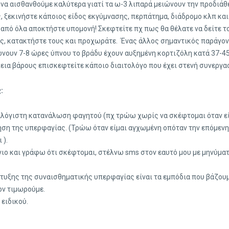
να αισθανθούμε καλύτερα γιατί τα ω-3 λιπαρά μειώνουν την προδιάθ
, ξεκινήστε κάποιος είδος εκγύμνασης, περπάτημα, διάδρομο κλπ και
από όλα αποκτήστε υπομονή! Σκεφτείτε πχ πως θα θέλατε να δείτε το
υς, κατακτήστε τους και προχωράτε. Ένας άλλος σημαντικός παράγοντ
νουν 7-8 ώρες ύπνου το βράδυ έχουν αυξημένη κορτιζόλη κατά 37-45
λεια βάρους επισκεφτείτε κάποιο διαιτολόγο που έχει στενή συνεργασ
:
αλόγιστη κατανάλωση φαγητού (πχ τρώω χωρίς να σκέφτομαι όταν εί
ηση της υπερφαγίας. (Τρώω όταν είμαι αγχωμένη οπόταν την επόμενη
 ).
γιο και γράφω ότι σκέφτομαι, στέλνω sms στον εαυτό μου με μηνύμα
τυξης της συναισθηματικής υπερφαγίας είναι τα εμπόδια που βάζουμε
ον τιμωρούμε.
ειδικού.