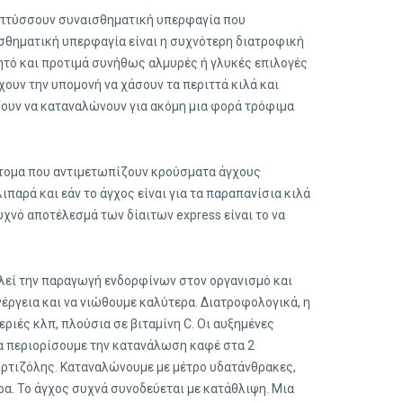
απτύσσουν συναισθηματική υπερφαγία που
θηματική υπερφαγία είναι η συχνότερη διατροφική
ητό και προτιμά συνήθως αλμυρές ή γλυκές επιλογές
ουν την υπομονή να χάσουν τα περιττά κιλά και
ουν να καταναλώνουν για ακόμη μια φορά τρόφιμα
 άτομα που αντιμετωπίζουν κρούσματα άγχους
αρά και εάν το άγχος είναι για τα παραπανίσια κιλά
χνό αποτέλεσμά των δίαιτων express είναι το να
λεί την παραγωγή ενδορφίνων στον οργανισμό και
έργεια και να νιώθουμε καλύτερα. Διατροφολογικά, η
ριές κλπ, πλούσια σε βιταμίνη C. Οι αυξημένες
α περιορίσουμε την κατανάλωση καφέ στα 2
ρτιζόλης. Καταναλώνουμε με μέτρο υδατάνθρακες,
ρα. Το άγχος συχνά συνοδεύεται με κατάθλιψη. Μια