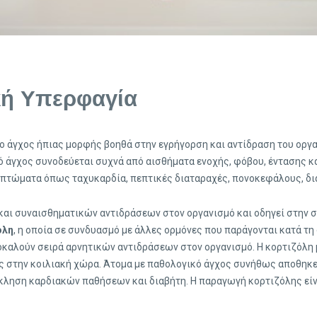
κή Υπερφαγία
 Το άγχος ήπιας μορφής βοηθά στην εγρήγορση και αντίδραση του ορ
 άγχος συνοδεύεται συχνά από αισθήματα ενοχής, φόβου, έντασης κα
τώματα όπως ταχυκαρδία, πεπτικές διαταραχές, πονοκεφάλους, διά
 και συναισθηματικών αντιδράσεων στον οργανισμό και οδηγεί στην
όλη
, η οποία σε συνδυασμό με άλλες ορμόνες που παράγονται κατά τη 
καλούν σειρά αρνητικών αντιδράσεων στον οργανισμό. Η κορτιζόλη με
ος στην κοιλιακή χώρα. Άτομα με παθολογικό άγχος συνήθως αποθηκεύ
όκληση καρδιακών παθήσεων και διαβήτη. Η παραγωγή κορτιζόλης είν