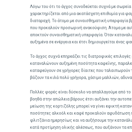
Λόγω του ότι το άγχος συνοδεύεται συχνά με σωρε
χαρακτηρίζεται από μια ακατάσχετη επιθυμία για 
διαταραχή. Το άτομο με συναισθηματική υπερφαγία β
που προκαλούν προσωρινή ανακούφιση. Άτομα με αυξη
αποκτούν συναισθηματική υπερφαγία. Όταν καταναλώ
αυξημένα σε ενέργεια και έτσι δημιουργείται ένας φ
Το άγχος συχνά επηρεάζει τις διατροφικές επιλογές
καταναλώνουν αυξημένη ποσότητα καφεΐνης, παραλείπ
καταφεύγουν σε γρήγορες δίαιτες που ταλαιπωρούν τ
βάζουν τα κιλά πολύ γρήγορα, χάσιμο μαλλιών, αδυνα
Πολλές φορές είναι δύσκολο να απαλλαγούμε από το
βοηθά στην απώλεια βάρους έτσι αυξάνει την αυτοπε
μείωση της κορτιζόλης μπορεί να γίνει εφικτή καταν
ποσότητες αλκοόλ και καφέ προκαλούν αφυδάτωση πο
φλιτζάνια ημερησίως και να αυξήσουμε την κατανάλ
κατά προτίμηση ολικής αλέσεως, που αυξάνουν τα επί