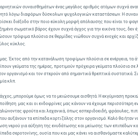
ία αρνητικών συναισθημάτων ένας μεγάλος αριθμός ατόμων συχνά αν
φαγητό λόγω διαφόρων δύσκολων ψυχολογικών καταστάσεων. Η συναισ
ρίσκει διέξοδο στην ποιο εύκολη μορφή απόλαυσης που είναι το φαγ
μένο σωματικό βάρος έχουν συχνά άγχος για την εικόνα τους, δεν έχ
σουν τρόφιμα πλούσια σε θερμίδες νιώθουν συχνά ενοχές και αρχίζ
αύλος κύκλος.
 μας. Έκτος από την κατανάλωση τροφίμων πλούσια σε ενέργεια, τα
ουν γεύματα της ημέρας, προτιμούν πρόχειρα γεύματα πλούσια σε λιπ
ον οργανισμό και τον στερούν από σημαντικά θρεπτικά συστατικά. Συ
μία κλπ.
 άγχος, μπορούμε όμως να το μειώσουμε αισθητά. Η εκγύμναση προκα
ποίθηση μας και οι ενδοφρίνες μας κάνουν να έχουμε περισσότερη εν
αλώνοντας φρούτα και λαχανικά, όπως εσπεριδοειδή, φράουλες, πιπε
υ αυξάνουν τα επίπεδα κορτιζόλης στον οργανισμό. Καλό θα ήταν ν
ωση νερού για αύξηση της ενυδάτωσης και μείωσης των επιπέδων κο
πεδα σεροτονίνης, ουσία που και μας κάνει να αισθανόμαστε καλύτε