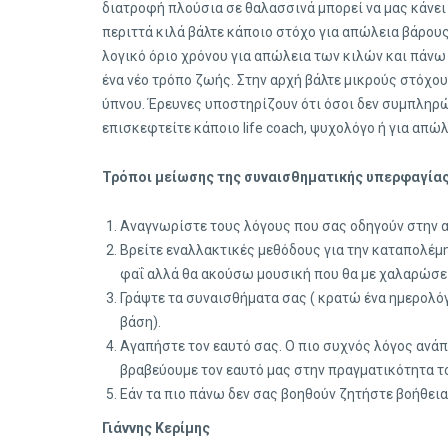
διατροφή πλούσια σε θαλασσινά μπορεί να μας κάνει 
περιττά κιλά βάλτε κάποιο στόχο για απώλεια βάρους
λογικό όριο χρόνου για απώλεια των κιλών και πάνω 
ένα νέο τρόπο ζωής. Στην αρχή βάλτε μικρούς στόχο
ύπνου. Έρευνες υποστηρίζουν ότι όσοι δεν συμπληρώ
επισκεφτείτε κάποιο life coach, ψυχολόγο ή για απώ
Τρόποι μείωσης της συναισθηματικής υπερφαγίας
Αναγνωρίστε τους λόγους που σας οδηγούν στην 
Βρείτε εναλλακτικές μεθόδους για την καταπολέμ
φαΐ αλλά θα ακούσω μουσική που θα με χαλαρώσει
Γράψτε τα συναισθήματα σας ( κρατώ ένα ημερολό
βάση).
Αγαπήστε τον εαυτό σας. Ο πιο συχνός λόγος ανάπ
βραβεύουμε τον εαυτό μας στην πραγματικότητα τ
Εάν τα πιο πάνω δεν σας βοηθούν ζητήστε βοήθεια 
Γιάννης Κερίμης