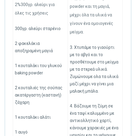
2%300γρ. αλεύρι για
powder και τη μαγιά,
όλες τις χρήσεις
μέχρι όλα τα υλικά να
γίνουν ένα ομοιογενές
300γρ. αλεύρι σταρένιο
μείγμα.
2 φακελάκια
3. Χτυπάμε το γιαούρτι
αποξηραμένη μαγιά
με το αβγό και το
προσθέτουμε στο μείγμα
1 κουταλάκι του γλυκού
με τα στερεά υλικά.
baking powder
Ζυμώνουμε ολα τα υλικά
μαζί μέχρι να γίνει μια
2 κουταλιές της σούπας
μαλακή μπάλα.
ακατέργαστη (καστανή)
ζάχαρη
4. Βάζουμε τη ζύμη σε
ένα ταψί καλυμμένο με
1 κουταλάκι αλάτι
αντικολλητικό χαρτί,
κάνουμε χαρακιές με ένα
1 αυγό
μαχαίρι και το ψήνουμε