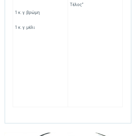
Τέλος”
1 κ. γ. βρώμη
1 κ. γ. μέλι