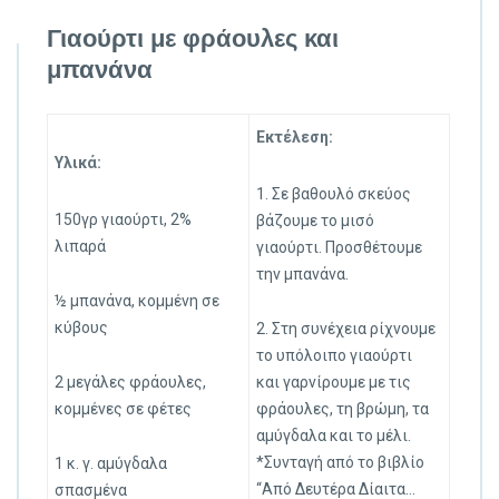
Γιαούρτι με φράουλες και
μπανάνα
Εκτέλεση:
Υλικά:
1. Σε βαθουλό σκεύος
150γρ γιαούρτι, 2%
βάζουμε το μισό
λιπαρά
γιαούρτι. Προσθέτουμε
την μπανάνα.
½ μπανάνα, κομμένη σε
κύβους
2. Στη συνέχεια ρίχνουμε
το υπόλοιπο γιαούρτι
2 μεγάλες φράουλες,
και γαρνίρουμε με τις
κομμένες σε φέτες
φράουλες, τη βρώμη, τα
αμύγδαλα και το μέλι.
*Συνταγή από το βιβλίο
1 κ. γ. αμύγδαλα
“Από Δευτέρα Δίαιτα…
σπασμένα