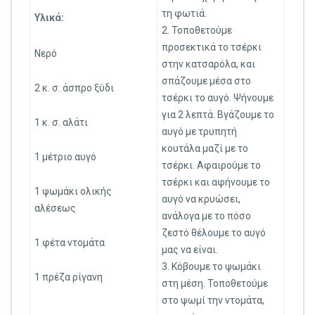
τη φωτιά.
Υλικά:
2. Τοποθετούμε
προσεκτικά το τσέρκι
Νερό
στην κατσαρόλα, και
σπάζουμε μέσα στο
2 κ. σ. άσπρο ξύδι
τσέρκι το αυγό. Ψήνουμε
για 2 λεπτά. Βγάζουμε το
1 κ. σ. αλάτι
αυγό με τρυπητή
κουτάλα μαζί με το
1 μέτριο αυγό
τσέρκι. Αφαιρούμε το
τσέρκι και αφήνουμε το
1 ψωμάκι ολικής
αυγό να κρυώσει,
αλέσεως
ανάλογα με το πόσο
ζεστό θέλουμε το αυγό
1 φέτα ντομάτα
μας να είναι.
3. Κόβουμε το ψωμάκι
1 πρέζα ρίγανη
στη μέση. Τοποθετούμε
στο ψωμί την ντομάτα,