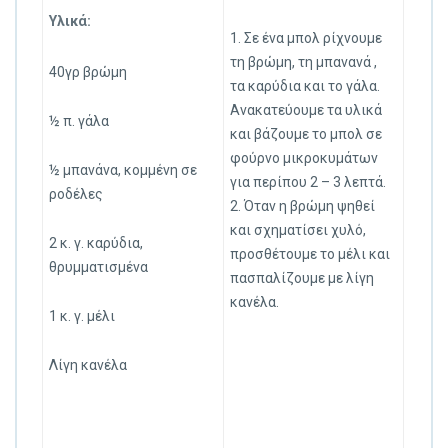
Υλικά:
1. Σε ένα μπολ ρίχνουμε
τη βρώμη, τη μπανανά ,
40γρ βρώμη
τα καρύδια και το γάλα.
Ανακατεύουμε τα υλικά
½ π. γάλα
και βάζουμε το μπολ σε
φούρνο μικροκυμάτων
½ μπανάνα, κομμένη σε
για περίπου 2 – 3 λεπτά.
ροδέλες
2. Όταν η βρώμη ψηθεί
και σχηματίσει χυλό,
2 κ. γ. καρύδια,
προσθέτουμε το μέλι και
θρυμματισμένα
πασπαλίζουμε με λίγη
κανέλα.
1 κ. γ. μέλι
Λίγη κανέλα