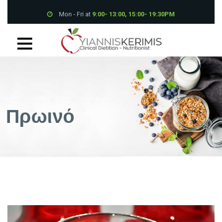
Mon - Fri at
9:00- 13:00, 15:00- 19:30PM
Petrou Tsirou 70, Pantheon House 001B 3075 Limassol
+357 25 339700
Πρωινό