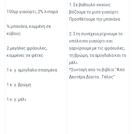
1. Σε βαθουλό σκεύος
150γρ γιαούρτι, 2% λιπαρά
βάζουμε το μισό γιαούρτι.
Προσθέτουμε την μπανάνα.
½ μπανάνα, κομμένη σε
κύβους
2. Στη συνέχεια ρίχνουμε το
υπόλοιπο γιαούρτι και
2 μεγάλες φράουλες,
γαρνίρουμε με τις φράουλες,
κομμένες σε φέτες
τη βρώμη, τα αμύγδαλα και το
μέλι.
*Συνταγή από το βιβλίο “Από
1 κ. γ. αμύγδαλα σπασμένα
Δευτέρα Δίαιτα…Τέλος”
1 κ. γ. βρώμη
1 κ. γ. μέλι