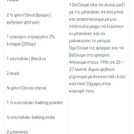
1.Βάζουμε όλα τα υλικά, μαζί
με τις μπανάνες σε ένα μπολ
2 ½ φλυτζάνια βρώμη (
και ανακατεύουμε με μια
γρήγορο ψήσιμο)
σπάτουλα μεχρι να λιώσουν
οι μπανάνες και να
1 γιαούρτι στραγγάτο 2%
μαλακώσει το μείγμα.
λιπαρά (200γρ)
Γεμίζουμε τις φόρμες και τα
βάζουμε στο φούρνο.
1 κουταλάκι βανίλια
Ψήνουμε στους 190c σε 25 –
27 λεπτά. Αφού ψηθούν
2 αυγά
ρίχνουμε με ένα κουτάλι λίγη
καστανή ζάχαρη στην
¾ φλυτζανιού stevia
κορυφή τους.
1 ½ κουταλάκι baking powder
½ κουταλάκι baking soda
2 μπανάνες