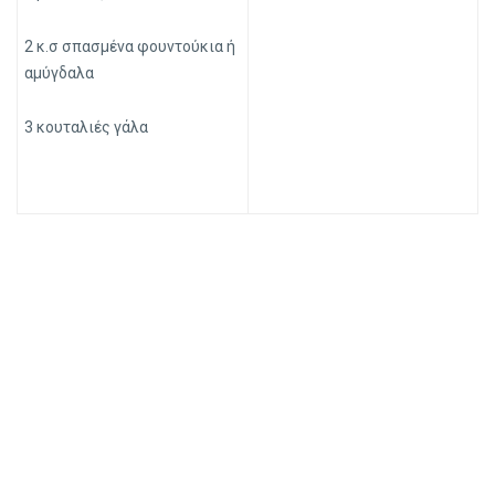
2 κ.σ σπασμένα φουντούκια ή
αμύγδαλα
3 κουταλιές γάλα
PREV
NEXT