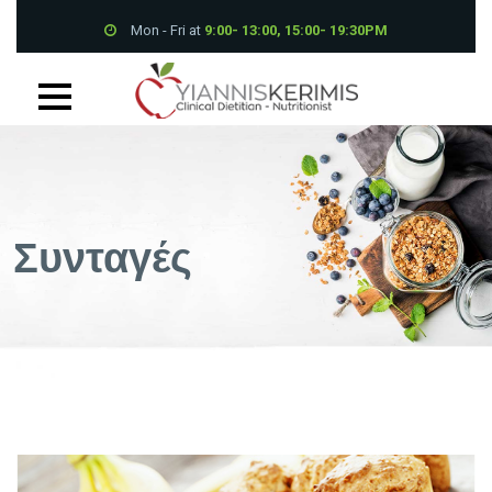
Mon - Fri at
9:00- 13:00, 15:00- 19:30PM
Petrou Tsirou 70, Pantheon House 001B 3075 Limassol
+357 25 339700
Συνταγές