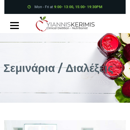
Mon - Fri at
9:00- 13:00, 15:00- 19:30PM
Petrou Tsirou 70, Pantheon House 001B 3075 Limassol
+357 25 339700
Σεμινάρια / Διαλέξεις