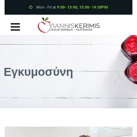
Mon - Fri at
9:00- 13:00, 15:00- 19:30PM
Petrou Tsirou 70, Pantheon House 001B 3075 Limassol
+357 25 339700
Εγκυμοσύνη