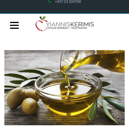
Mon - Fri at
9:00- 13:00, 15:00- 19:30PM
Petrou Tsirou 70, Pantheon House 001B 3075 Limassol
+357 25 339700