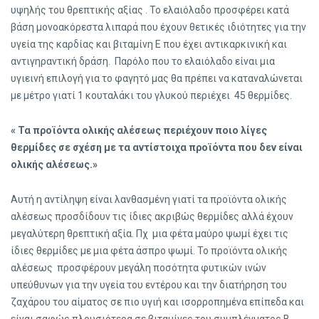
υψηλής του θρεπτικής αξίας . Το ελαιόλαδο προσφέρει κατά
βάση μονοακόρεστα λιπαρά που έχουν θετικές ιδιότητες για την
υγεία της καρδίας και βιταμίνη Ε που έχει αντικαρκινική και
αντιγηραντική δράση. Παρόλο που το ελαιόλαδο είναι μια
υγιεινή επιλογή για το φαγητό μας θα πρέπει να καταναλώνεται
με μέτρο γιατί 1 κουταλάκι του γλυκού περιέχει 45 θερμίδες.
« Τα προϊόντα ολικής αλέσεως περιέχουν ποιο λίγες
θερμίδες σε σχέση με τα αντίστοιχα προϊόντα που δεν είναι
ολικής αλέσεως.»
Αυτή η αντίληψη είναι λανθασμένη γιατί τα προϊόντα ολικής
αλέσεως προσδίδουν τις ίδιες ακριβώς θερμίδες αλλά έχουν
μεγαλύτερη θρεπτική αξία. Πχ μια φέτα μαύρο ψωμί έχει τις
ίδιες θερμίδες με μια φέτα άσπρο ψωμί. Το προϊόντα ολικής
αλέσεως προσφέρουν μεγάλη ποσότητα φυτικών ινών
υπεύθυνων για την υγεία του εντέρου και την διατήρηση του
ζαχάρου του αίματος σε πιο υγιή και ισορροπημένα επίπεδα και