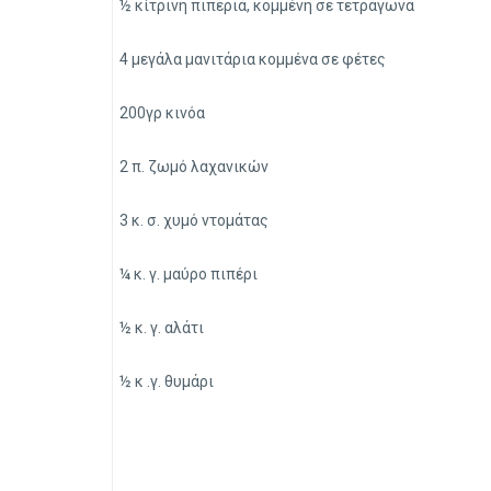
½ κίτρινη πιπεριά, κομμένη σε τετράγωνα
4 μεγάλα μανιτάρια κομμένα σε φέτες
200γρ κινόα
2 π. ζωμό λαχανικών
3 κ. σ. χυμό ντομάτας
¼ κ. γ. μαύρο πιπέρι
½ κ. γ. αλάτι
½ κ .γ. θυμάρι